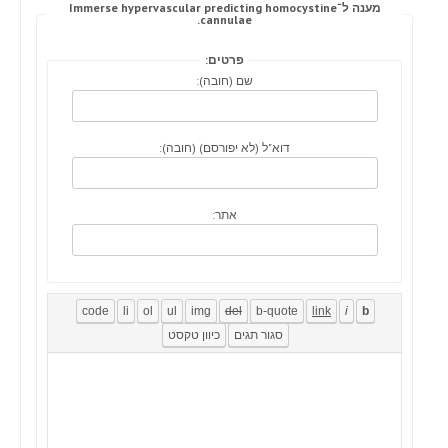
מענה ל־Immerse hypervascular predicting homocystine
cannulae.
פרטים:
שם (חובה):
דוא"ל (לא יפורסם) (חובה):
אתר: