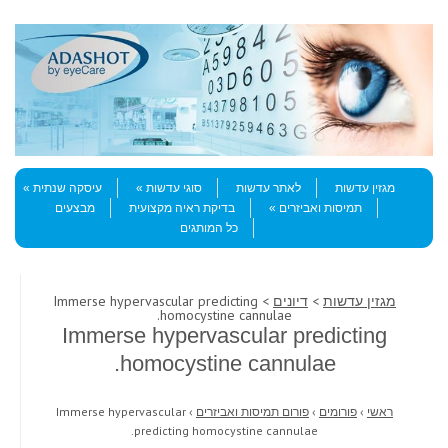
Skip to content
Menu
מגזין עדשות
לאתר עדשות
סוגי עדשות
עיסקה שנתית
תמיסות ואביזרים
בדיקת ראיה מקצועית
מבצעים
כל המותגים
מגזין עדשות
>
דיונים
> Immerse hypervascular predicting
homocystine cannulae.
Immerse hypervascular predicting
homocystine cannulae.
ראשי
›
פורומים
›
פורום תמיסות ואביזרים
›
Immerse hypervascular
predicting homocystine cannulae.