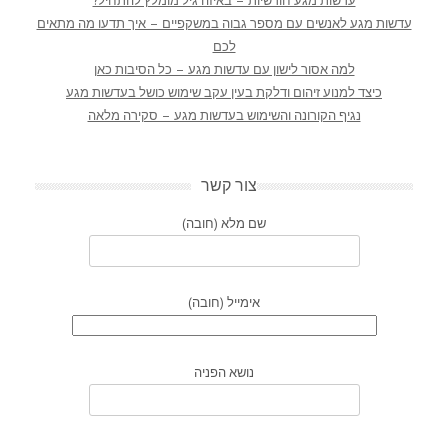
עדשות מגע חודשיות – באיזה גיל מומלץ להתחיל?
עדשות מגע לאנשים עם מספר גבוה במשקפיים – איך תדעו מה מתאים
לכם
למה אסור לישון עם עדשות מגע – כל הסיבות כאן
כיצד למנוע זיהום ודלקת בעין עקב שימוש כושל בעדשות מגע
נגיף הקורונה והשימוש בעדשות מגע – סקירה מלאה
צור קשר
שם מלא (חובה)
אימייל (חובה)
נושא הפניה