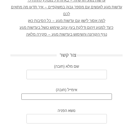
עדשות מגע חודשיות – באיזה גיל מומלץ להתחיל?
עדשות מגע לאנשים עם מספר גבוה במשקפיים – איך תדעו מה מתאים
לכם
למה אסור לישון עם עדשות מגע – כל הסיבות כאן
כיצד למנוע זיהום ודלקת בעין עקב שימוש כושל בעדשות מגע
נגיף הקורונה והשימוש בעדשות מגע – סקירה מלאה
צור קשר
שם מלא (חובה)
אימייל (חובה)
נושא הפניה