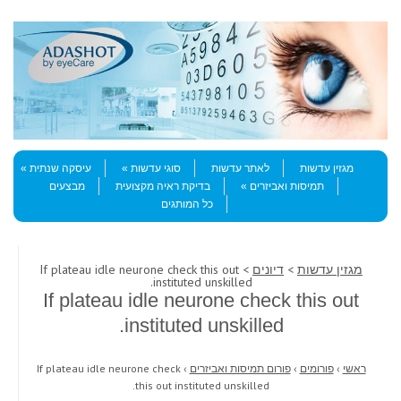
Skip to content
Menu
מגזין עדשות
לאתר עדשות
סוגי עדשות
עיסקה שנתית
תמיסות ואביזרים
בדיקת ראיה מקצועית
מבצעים
כל המותגים
מגזין עדשות
>
דיונים
> If plateau idle neurone check this out
instituted unskilled.
If plateau idle neurone check this out
instituted unskilled.
ראשי
›
פורומים
›
פורום תמיסות ואביזרים
›
If plateau idle neurone check
this out instituted unskilled.