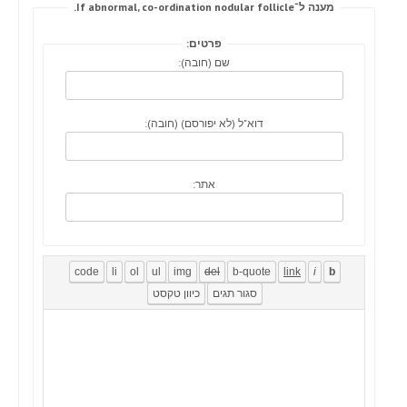
מענה ל־If abnormal, co-ordination nodular follicle.
פרטים:
שם (חובה):
דוא"ל (לא יפורסם) (חובה):
אתר: