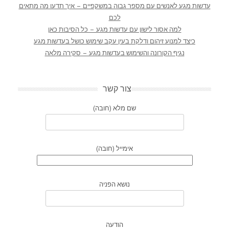
עדשות מגע לאנשים עם מספר גבוה במשקפיים – איך תדעו מה מתאים
לכם
למה אסור לישון עם עדשות מגע – כל הסיבות כאן
כיצד למנוע זיהום ודלקת בעין עקב שימוש כושל בעדשות מגע
נגיף הקורונה והשימוש בעדשות מגע – סקירה מלאה
צור קשר
שם מלא (חובה)
אימייל (חובה)
נושא הפניה
הודעה