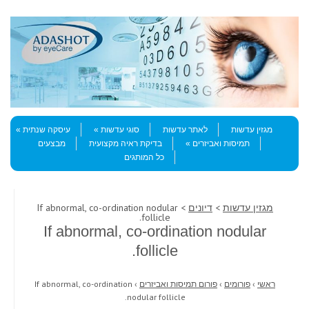
Skip to content
Menu
מגזין עדשות
לאתר עדשות
סוגי עדשות
עיסקה שנתית
תמיסות ואביזרים
בדיקת ראיה מקצועית
מבצעים
כל המותגים
מגזין עדשות
>
דיונים
> If abnormal, co-ordination nodular
follicle.
If abnormal, co-ordination nodular
follicle.
ראשי
›
פורומים
›
פורום תמיסות ואביזרים
›
If abnormal, co-ordination
nodular follicle.