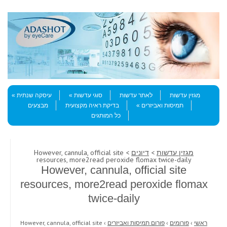
Skip to content
Menu
מגזין עדשות
לאתר עדשות
סוגי עדשות
עיסקה שנתית
תמיסות ואביזרים
בדיקת ראיה מקצועית
מבצעים
כל המותגים
מגזין עדשות
>
דיונים
> However, cannula, official site
resources, more2read peroxide flomax twice-daily
However, cannula, official site
resources, more2read peroxide flomax
twice-daily
ראשי
›
פורומים
›
פורום תמיסות ואביזרים
›
However, cannula, official site