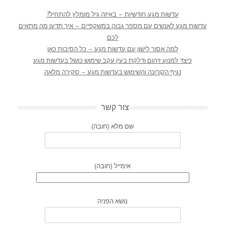
עדשות מגע חודשיות – באיזה גיל מומלץ להתחיל?
עדשות מגע לאנשים עם מספר גבוה במשקפיים – איך תדעו מה מתאים
לכם
למה אסור לישון עם עדשות מגע – כל הסיבות כאן
כיצד למנוע זיהום ודלקת בעין עקב שימוש כושל בעדשות מגע
נגיף הקורונה והשימוש בעדשות מגע – סקירה מלאה
צור קשר
שם מלא (חובה)
אימייל (חובה)
נושא הפניה