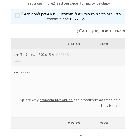
resources, more2read peroxide flomax twice-daily
הדיון הזה מכיל 0 תגובות, ויש לו משתתף 1, והוא עודכן לאחרונה ע״י
ThomasS98
לפני 2 חודשים
.
מוצגות 1 תגובות (מתוך 1 סה״כ)
מאת
תגובות
#28548
יוני 3, 2026 בשעה 3:19 am
תגובה
ThomasS98
Explore why
propecia buy online
can effectively address hair
loss issues.
מאת
תגובות