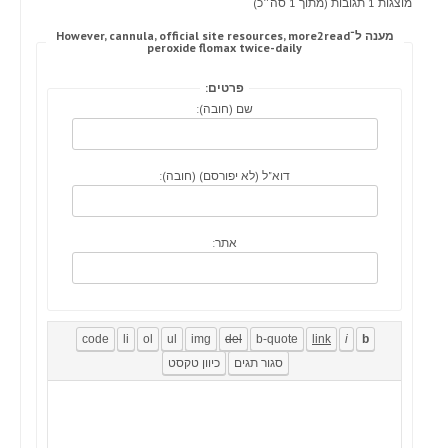
מוצגות 1 תגובות (מתוך 1 סה״כ)
מענה ל־However, cannula, official site resources, more2read
peroxide flomax twice-daily
פרטים:
שם (חובה):
דוא"ל (לא יפורסם) (חובה):
אתר: