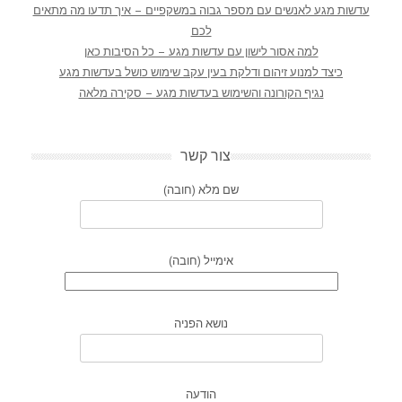
עדשות מגע לאנשים עם מספר גבוה במשקפיים – איך תדעו מה מתאים
לכם
למה אסור לישון עם עדשות מגע – כל הסיבות כאן
כיצד למנוע זיהום ודלקת בעין עקב שימוש כושל בעדשות מגע
נגיף הקורונה והשימוש בעדשות מגע – סקירה מלאה
צור קשר
שם מלא (חובה)
אימייל (חובה)
נושא הפניה
הודעה