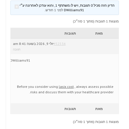
הדיון הזה מכיל 0 תגובות, ויש לו משתתף 1, והוא עודכן לאחרונה ע״י
DWilliams91
לפני 1 חודש
.
מוצגות 1 תגובות (מתוך 1 סה״כ)
מאת
תגובות
#52534
יולי 9, 2026 בשעה 8:41 am
תגובה
DWilliams91
Before you consider using
lasix cost
, always assess possible
risks and discuss them with your healthcare provider.
מאת
תגובות
מוצגות 1 תגובות (מתוך 1 סה״כ)