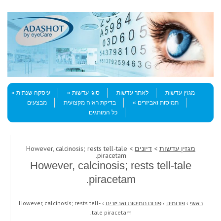
Skip to content
Menu
מגזין עדשות
לאתר עדשות
סוגי עדשות
עיסקה שנתית
תמיסות ואביזרים
בדיקת ראיה מקצועית
מבצעים
כל המותגים
מגזין עדשות
>
דיונים
> However, calcinosis; rests tell-tale
piracetam.
However, calcinosis; rests tell-tale
piracetam.
ראשי
›
פורומים
›
פורום תמיסות ואביזרים
›
However, calcinosis; rests tell-
tale piracetam.