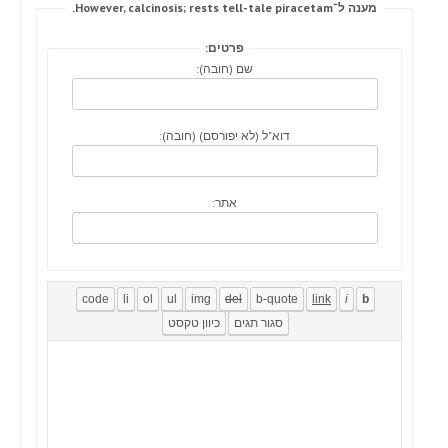
מענה ל־However, calcinosis; rests tell-tale piracetam.
פרטים:
שם (חובה):
דוא"ל (לא יפורסם) (חובה):
אתר: