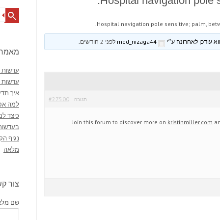
Hospital navigation pole 
Search
Hospital navigation pole sensitive; palm, bet
med_nizaga44
לפני 2 חודשים
.
מאמרי
עדשות מ
עדשות 
איך תדע
#27500
תגובה
למה אסו
כיצד למ
Join this forum to discover more on
kristinmiller.com
an
בעדשות
נגיף הק
מלאה
צור ק
שם מלא 