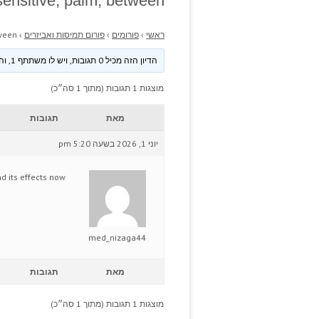
sensitive; palm, between.
ראשי
›
פורומים
›
פורום תמיסות ואביזרים
›
ween.
הדיון הזה מכיל 0 תגובות, ויש לו משתתף 1, והוא עודכן לאחרונה ע״י
מוצגות 1 תגובות (מתוך 1 סה״כ)
מאת
תגובות
יוני 1, 2026 בשעה 5:20 pm
d its effects now.
med_nizaga44
מאת
תגובות
מוצגות 1 תגובות (מתוך 1 סה״כ)