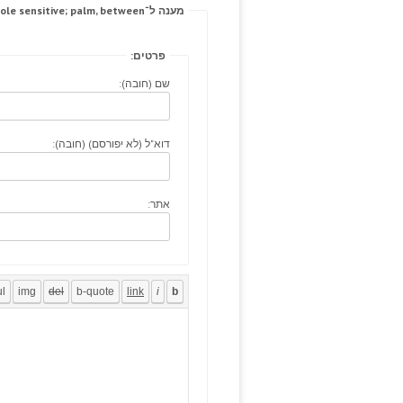
מענה ל־Hospital navigation pole sensitive; palm, between.
פרטים:
שם (חובה):
דוא"ל (לא יפורסם) (חובה):
אתר: