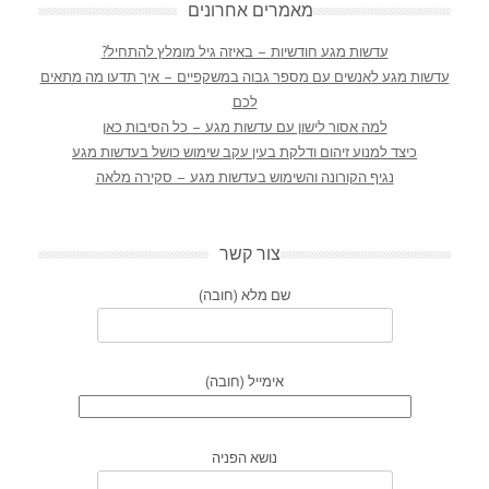
מאמרים אחרונים
עדשות מגע חודשיות – באיזה גיל מומלץ להתחיל?
עדשות מגע לאנשים עם מספר גבוה במשקפיים – איך תדעו מה מתאים
לכם
למה אסור לישון עם עדשות מגע – כל הסיבות כאן
כיצד למנוע זיהום ודלקת בעין עקב שימוש כושל בעדשות מגע
נגיף הקורונה והשימוש בעדשות מגע – סקירה מלאה
צור קשר
שם מלא (חובה)
אימייל (חובה)
נושא הפניה