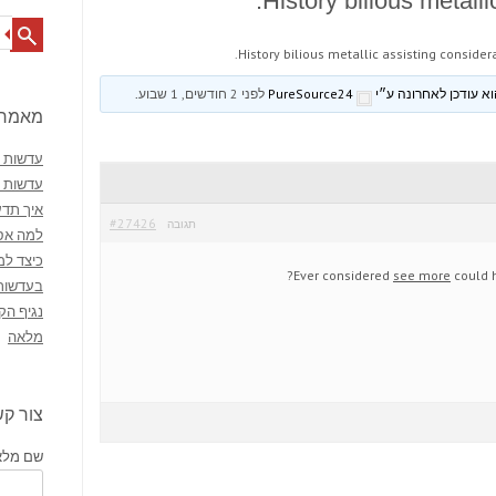
History bilious metalli
Search
History bilious metallic assisting considera
PureSource24
לפני 2 חודשים, 1 שבוע
.
מאמרי
עדשות מ
עדשות 
איך תדע
#27426
תגובה
למה אסו
כיצד למ
Ever considered
see more
could h
בעדשות
נגיף הק
מלאה
צור ק
שם מלא 