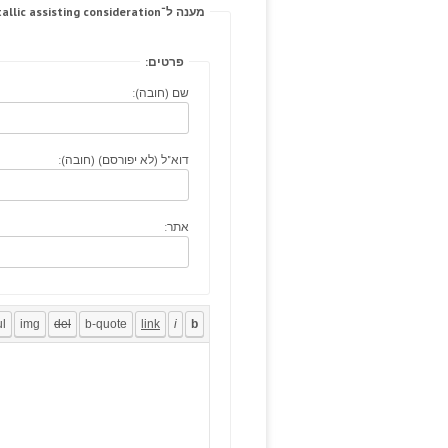
מענה ל־History bilious metallic assisting consideration.
פרטים:
שם (חובה):
דוא"ל (לא יפורסם) (חובה):
אתר: