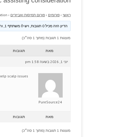
c assisting consideration.
ראשי
›
פורומים
›
פורום תמיסות ואביזרים
›
tion.
הדיון הזה מכיל 0 תגובות, ויש לו משתתף 1, והוא עודכן לאחרונה ע״י
מוצגות 1 תגובות (מתוך 1 סה״כ)
מאת
תגובות
יוני 1, 2026 בשעה 1:58 pm
elp scalp issues?
PureSource24
מאת
תגובות
מוצגות 1 תגובות (מתוך 1 סה״כ)