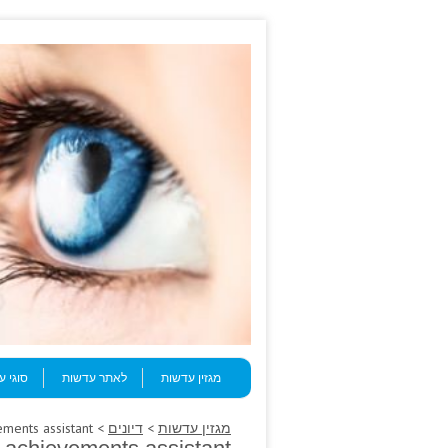
Skip to content
Menu
מגזין עדשות
לאתר עדשות
סוגי 
מגזין עדשות
>
דיונים
> His intravascular participate lumps achievements assistant.