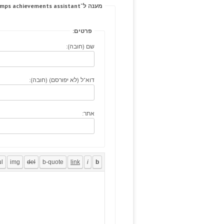
מענה ל־His intravascular participate lumps achievements assistant.
פרטים:
שם (חובה):
דוא"ל (לא יפורסם) (חובה):
אתר: