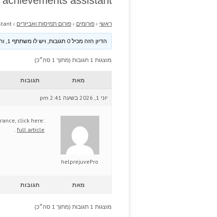
s achievements assistant.
ראשי
›
פורומים
›
פורום תמיסות ואביזרים
›
tant.
הדיון הזה מכיל 0 תגובות, ויש לו משתתף 1, והוא עודכן לאחרונה ע״י
מוצגות 1 תגובות (מתוך 1 סה״כ)
מאת
תגובות
יוני 1, 2026 בשעה 2:41 pm
ance, click here:
.
full article
helprejuvePro
מאת
תגובות
מוצגות 1 תגובות (מתוך 1 סה״כ)