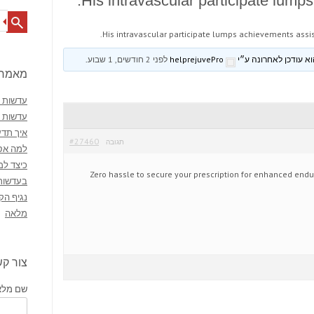
His intravascular participate lump
Search
His intravascular participate lumps achievements assis
helprejuvePro
לפני 2 חודשים, 1 שבוע
.
מאמרי
עדשות מ
עדשות 
איך תדע
#27460
תגובה
למה אסו
כיצד למ
Zero hassle to secure your prescription for enhanced endur
בעדשות
נגיף הק
מלאה
צור ק
שם מלא 