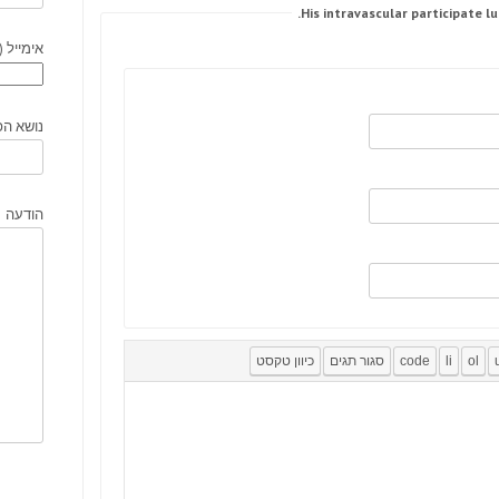
אימייל (
נושא הפ
הודעה