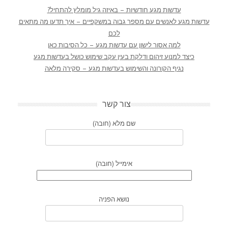
עדשות מגע חודשיות – באיזה גיל מומלץ להתחיל?
עדשות מגע לאנשים עם מספר גבוה במשקפיים – איך תדעו מה מתאים
לכם
למה אסור לישון עם עדשות מגע – כל הסיבות כאן
כיצד למנוע זיהום ודלקת בעין עקב שימוש כושל בעדשות מגע
נגיף הקורונה והשימוש בעדשות מגע – סקירה מלאה
צור קשר
שם מלא (חובה)
אימייל (חובה)
נושא הפניה