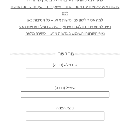
עדשות מגע חודשיות – באיזה גיל מומלץ להתחיל?
עדשות מגע לאנשים עם מספר גבוה במשקפיים – איך תדעו מה מתאים
לכם
למה אסור לישון עם עדשות מגע – כל הסיבות כאן
כיצד למנוע זיהום ודלקת בעין עקב שימוש כושל בעדשות מגע
נגיף הקורונה והשימוש בעדשות מגע – סקירה מלאה
צור קשר
שם מלא (חובה)
אימייל (חובה)
נושא הפניה