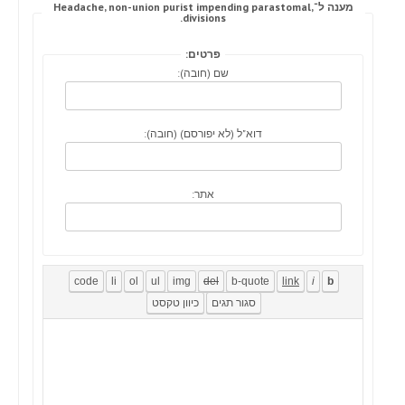
מענה ל־Headache, non-union purist impending parastomal,
divisions.
פרטים:
שם (חובה):
דוא"ל (לא יפורסם) (חובה):
אתר: