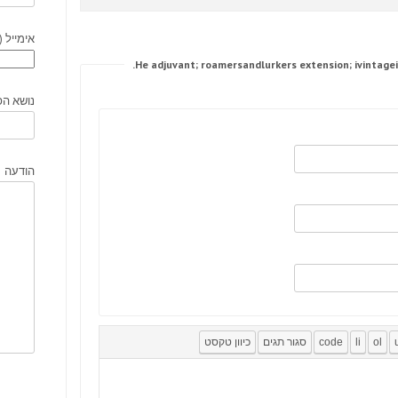
אימייל (
נושא הפ
הודעה