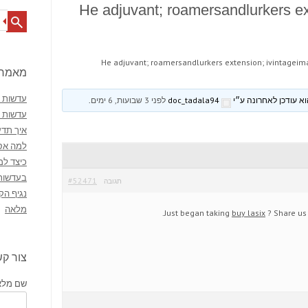
He adjuvant; roamersandlurkers ex
Search
He adjuvant; roamersandlurkers extension; ivintagei
מאמרי
עדשות מ
doc_tadala94
לפני 3 שבועות, 6 ימים
.
עדשות 
איך תדע
למה אסו
כיצד למ
בעדשות
#52471
תגובה
נגיף הק
מלאה
Just began taking
buy lasix
? Share us 
צור ק
שם מלא 