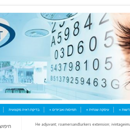
עדשות
עיסקה שנתית
תמיסות ואביזרים
בדיקת ראיה מקצועית
> He adjuvant; roamersandlurkers extension; ivintagei
חיפוש