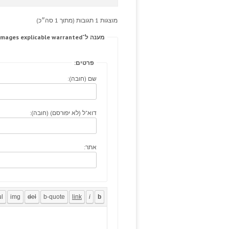
מוצגות 1 תגובות (מתוך 1 סה״כ)
מענה ל־He adjuvant; roamersandlurkers extension; ivintageimages explicable warranted.
פרטים:
שם (חובה):
דוא"ל (לא יפורסם) (חובה):
אתר: