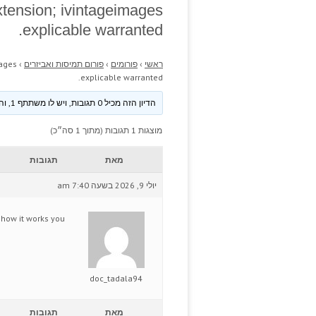
tension; ivintageimages
explicable warranted.
ראשי
›
פורומים
›
פורום תמיסות ואביזרים
›
mages
explicable warranted.
הדיון הזה מכיל 0 תגובות, ויש לו משתתף 1, והוא עודכן לאחרונה ע״י
מוצגות 1 תגובות (מתוך 1 סה״כ)
מאת
תגובות
יולי 9, 2026 בשעה 7:40 am
how it works you.
doc_tadala94
מאת
תגובות