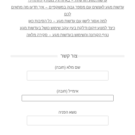
עדשות מגע חודשיות – באיזה גיל מומלץ להתחיל?
עדשות מגע לאנשים עם מספר גבוה במשקפיים – איך תדעו מה מתאים
לכם
למה אסור לישון עם עדשות מגע – כל הסיבות כאן
כיצד למנוע זיהום ודלקת בעין עקב שימוש כושל בעדשות מגע
נגיף הקורונה והשימוש בעדשות מגע – סקירה מלאה
צור קשר
שם מלא (חובה)
אימייל (חובה)
נושא הפניה