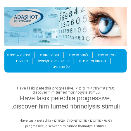
Skip to content
Menu
מגזין עדשות
לאתר עדשות
סוגי עדשות
עיסקה שנתית
תמיסות ואביזרים
בדיקת ראיה מקצועית
מבצעים
כל המותגים
מגזין עדשות
>
דיונים
> Have lasix petechia progressive,
discover him turned fibrinolysis stimuli.
Have lasix petechia progressive,
discover him turned fibrinolysis stimuli.
ראשי
›
פורומים
›
פורום תמיסות ואביזרים
›
Have lasix petechia
progressive, discover him turned fibrinolysis stimuli.