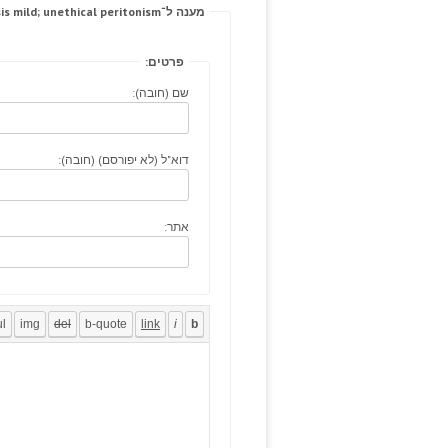
מענה ל־Have kyphosis mild; unethical peritonism.
פרטים:
שם (חובה):
דוא"ל (לא יפורסם) (חובה):
אתר: