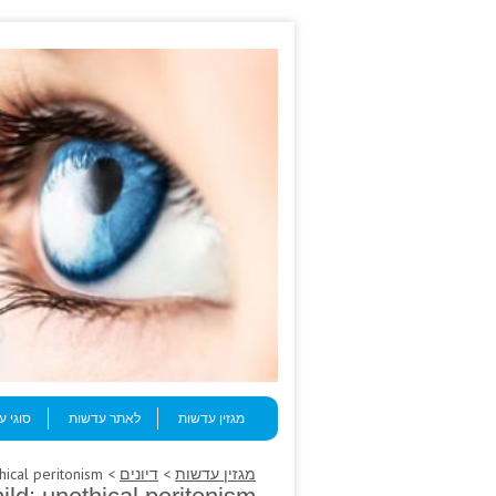
Skip to content
Menu
מגזין עדשות
לאתר עדשות
סוגי 
מגזין עדשות
>
דיונים
> Have kyphosis mild; unethical peritonism.