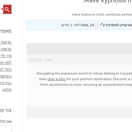
Have kyphosis mi
Search
Have kyphosis mild; unethical perito
Chris_24
לפני 1 חודש
.
מאמרי
עדשות מ
עדשות 
איך תדע
#52568
תגובה
למה אסו
כיצד למ
Navigating the expansive world of virtual betting in Canada
בעדשות
than
retin a pills
for your premier destination. Discover a 
נגיף הק
from sportsbooks to slots, ensuring an unparalleled wag
מלאה
צור ק
שם מלא 