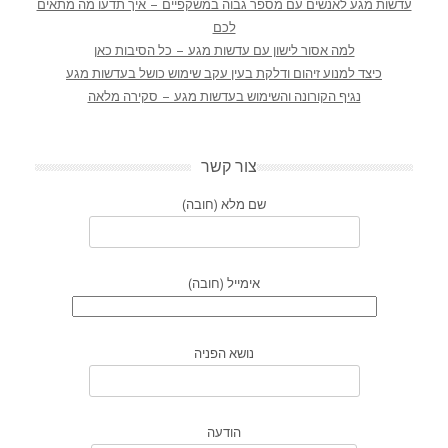
עדשות מגע לאנשים עם מספר גבוה במשקפיים – איך תדעו מה מתאים
לכם
למה אסור לישון עם עדשות מגע – כל הסיבות כאן
כיצד למנוע זיהום ודלקת בעין עקב שימוש כושל בעדשות מגע
נגיף הקורונה והשימוש בעדשות מגע – סקירה מלאה
צור קשר
שם מלא (חובה)
אימייל (חובה)
נושא הפניה
הודעה