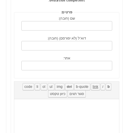
ovulation competent.
פרטים:
שם (חובה):
דוא"ל (לא יפורסם) (חובה):
אתר: