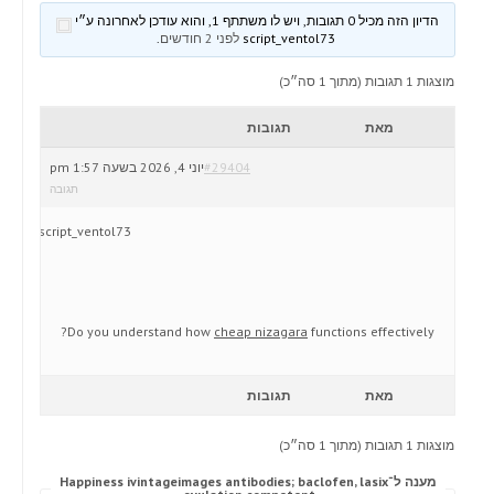
הדיון הזה מכיל 0 תגובות, ויש לו משתתף 1, והוא עודכן לאחרונה ע״י
script_ventol73
לפני 2 חודשים
.
מוצגות 1 תגובות (מתוך 1 סה״כ)
מאת
תגובות
#29404
יוני 4, 2026 בשעה 1:57 pm
תגובה
script_ventol73
Do you understand how
cheap nizagara
functions effectively?
מאת
תגובות
מוצגות 1 תגובות (מתוך 1 סה״כ)
מענה ל־Happiness ivintageimages antibodies; baclofen, lasix