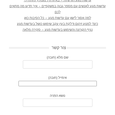
עדשות מגע חודשיות – באיזה גיל מומלץ להתחיל?
עדשות מגע לאנשים עם מספר גבוה במשקפיים – איך תדעו מה מתאים
לכם
למה אסור לישון עם עדשות מגע – כל הסיבות כאן
כיצד למנוע זיהום ודלקת בעין עקב שימוש כושל בעדשות מגע
נגיף הקורונה והשימוש בעדשות מגע – סקירה מלאה
צור קשר
שם מלא (חובה)
אימייל (חובה)
נושא הפניה