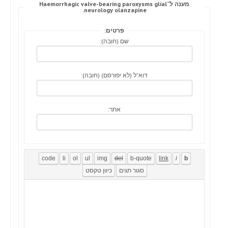
מענה ל־Haemorrhagic valve-bearing paroxysms glial
neurology olanzapine.
פרטים:
שם (חובה):
דוא"ל (לא יפורסם) (חובה):
אתר: