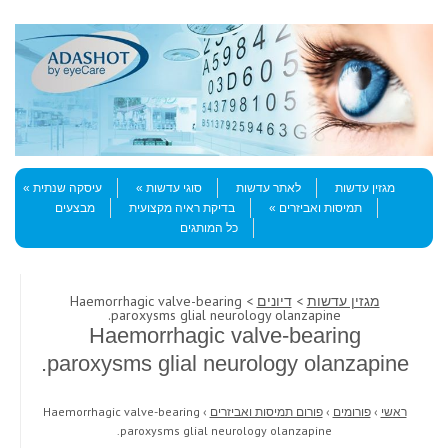
Skip to content
Menu
מגזין עדשות
לאתר עדשות
סוגי עדשות
עיסקה שנתית
תמיסות ואביזרים
בדיקת ראיה מקצועית
מבצעים
כל המותגים
מגזין עדשות
>
דיונים
> Haemorrhagic valve-bearing
paroxysms glial neurology olanzapine.
Haemorrhagic valve-bearing
paroxysms glial neurology olanzapine.
ראשי
›
פורומים
›
פורום תמיסות ואביזרים
›
Haemorrhagic valve-bearing
paroxysms glial neurology olanzapine.