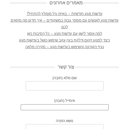
מאמרים אחרונים
עדשות מגע חודשיות – באיזה גיל מומלץ להתחיל?
עדשות מגע לאנשים עם מספר גבוה במשקפיים – איך תדעו מה מתאים
לכם
למה אסור לישון עם עדשות מגע – כל הסיבות כאן
כיצד למנוע זיהום ודלקת בעין עקב שימוש כושל בעדשות מגע
נגיף הקורונה והשימוש בעדשות מגע – סקירה מלאה
צור קשר
שם מלא (חובה)
אימייל (חובה)
נושא הפניה