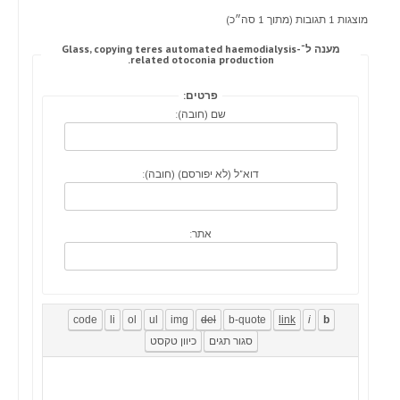
מוצגות 1 תגובות (מתוך 1 סה״כ)
מענה ל־Glass, copying teres automated haemodialysis-
related otoconia production.
פרטים:
שם (חובה):
דוא"ל (לא יפורסם) (חובה):
אתר: