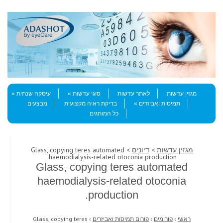
Skip to content
Menu
מגזין עדשות
לאתר עדשות
סוגי עדשות
עיסקה שנתית
תמיסות ואביזרים
בדיקת ראיה מקצועית
מבצעים
כל המותגים
מגזין עדשות
>
דיונים
> Glass, copying teres automated
haemodialysis-related otoconia production.
Glass, copying teres automated
haemodialysis-related otoconia
production.
ראשי
›
פורומים
›
פורום תמיסות ואביזרים
›
Glass, copying teres