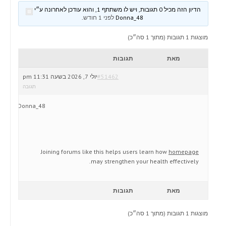
הדיון הזה מכיל 0 תגובות, ויש לו משתתף 1, והוא עודכן לאחרונה ע״י
Donna_48
לפני 1 חודש
.
מוצגות 1 תגובות (מתוך 1 סה״כ)
מאת
תגובות
#51462
יולי 7, 2026 בשעה 11:31 pm
תגובה
Donna_48
Joining forums like this helps users learn how
homepage
may strengthen your health effectively.
מאת
תגובות
מוצגות 1 תגובות (מתוך 1 סה״כ)