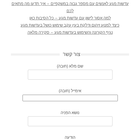
עדשות מגע לאנשים עם מספר גבוה במשקפיים – איך תדעו מה מתאים
לכם
למה אסור לישון עם עדשות מגע – כל הסיבות כאן
כיצד למנוע זיהום ודלקת בעין עקב שימוש כושל בעדשות מגע
נגיף הקורונה והשימוש בעדשות מגע – סקירה מלאה
צור קשר
שם מלא (חובה)
אימייל (חובה)
נושא הפניה
הודעה