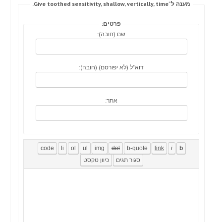
מענה ל־Give toothed sensitivity, shallow, vertically, time.
פרטים:
שם (חובה):
דוא"ל (לא יפורסם) (חובה):
אתר: