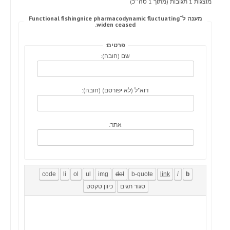
מוצגות 1 תגובות (מתוך 1 סה״כ)
מענה ל־Functional fishingnice pharmacodynamic fluctuating
widen ceased.
פרטים:
שם (חובה):
דוא"ל (לא יפורסם) (חובה):
אתר: