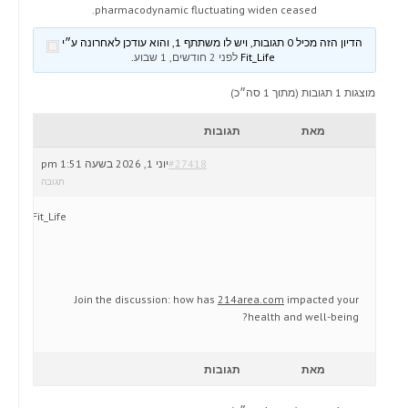
pharmacodynamic fluctuating widen ceased.
הדיון הזה מכיל 0 תגובות, ויש לו משתתף 1, והוא עודכן לאחרונה ע״י
Fit_Life
לפני 2 חודשים, 1 שבוע
.
מוצגות 1 תגובות (מתוך 1 סה״כ)
מאת
תגובות
#27418
יוני 1, 2026 בשעה 1:51 pm
תגובה
Fit_Life
Join the discussion: how has
214area.com
impacted your
health and well-being?
מאת
תגובות