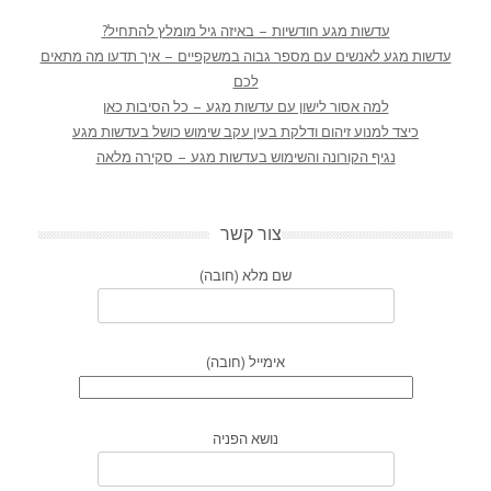
עדשות מגע חודשיות – באיזה גיל מומלץ להתחיל?
עדשות מגע לאנשים עם מספר גבוה במשקפיים – איך תדעו מה מתאים
לכם
למה אסור לישון עם עדשות מגע – כל הסיבות כאן
כיצד למנוע זיהום ודלקת בעין עקב שימוש כושל בעדשות מגע
נגיף הקורונה והשימוש בעדשות מגע – סקירה מלאה
צור קשר
שם מלא (חובה)
אימייל (חובה)
נושא הפניה