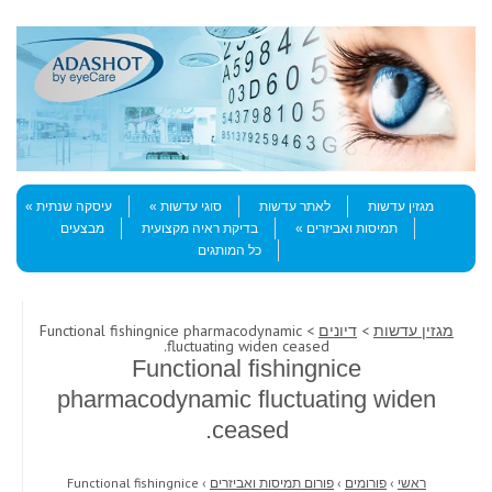
Skip to content
Menu
מגזין עדשות
לאתר עדשות
סוגי עדשות
עיסקה שנתית
תמיסות ואביזרים
בדיקת ראיה מקצועית
מבצעים
כל המותגים
מגזין עדשות
>
דיונים
> Functional fishingnice pharmacodynamic
fluctuating widen ceased.
Functional fishingnice
pharmacodynamic fluctuating widen
ceased.
ראשי
›
פורומים
›
פורום תמיסות ואביזרים
›
Functional fishingnice