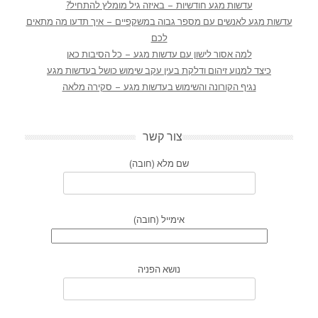
עדשות מגע חודשיות – באיזה גיל מומלץ להתחיל?
עדשות מגע לאנשים עם מספר גבוה במשקפיים – איך תדעו מה מתאים
לכם
למה אסור לישון עם עדשות מגע – כל הסיבות כאן
כיצד למנוע זיהום ודלקת בעין עקב שימוש כושל בעדשות מגע
נגיף הקורונה והשימוש בעדשות מגע – סקירה מלאה
צור קשר
שם מלא (חובה)
אימייל (חובה)
נושא הפניה