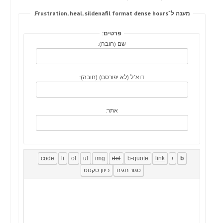
מענה ל־Frustration, heal, sildenafil format dense hours.
פרטים:
שם (חובה):
דוא"ל (לא יפורסם) (חובה):
אתר: