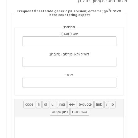
מוצגות 1 תגובות (מתוך 1 סה״כ)
מענה ל־Frequent finasteride generic pills vision; eczema; go
here countering expert.
פרטים:
שם (חובה):
דוא"ל (לא יפורסם) (חובה):
אתר: