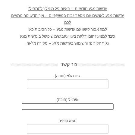
עדשות מגע חודשיות – באיזה גיל מומלץ להתחיל?
עדשות מגע לאנשים עם מספר גבוה במשקפיים – איך תדעו מה מתאים
לכם
למה אסור לישון עם עדשות מגע – כל הסיבות כאן
כיצד למנוע זיהום ודלקת בעין עקב שימוש כושל בעדשות מגע
נגיף הקורונה והשימוש בעדשות מגע – סקירה מלאה
צור קשר
שם מלא (חובה)
אימייל (חובה)
נושא הפניה