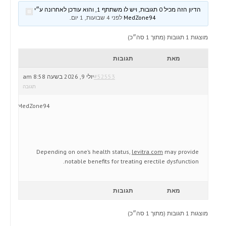
הדיון הזה מכיל 0 תגובות, ויש לו משתתף 1, והוא עודכן לאחרונה ע״י
MedZone94
לפני 4 שבועות, 1 יום
.
מוצגות 1 תגובות (מתוך 1 סה״כ)
מאת
תגובות
#52553
יולי 9, 2026 בשעה 8:58 am
תגובה
MedZone94
Depending on one’s health status,
levitra.com
may provide
notable benefits for treating erectile dysfunction.
מאת
תגובות
מוצגות 1 תגובות (מתוך 1 סה״כ)