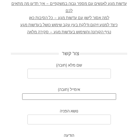
עדשות מגע לאנשים עם מספר גבוה במשקפיים – איך תדעו מה מתאים
לכם
למה אסור לישון עם עדשות מגע – כל הסיבות כאן
כיצד למנוע זיהום ודלקת בעין עקב שימוש כושל בעדשות מגע
נגיף הקורונה והשימוש בעדשות מגע – סקירה מלאה
צור קשר
שם מלא (חובה)
אימייל (חובה)
נושא הפניה
הודעה