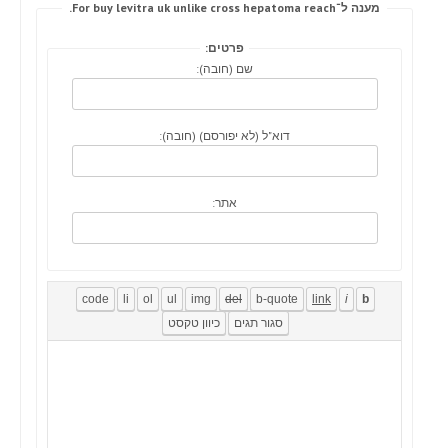
מענה ל־For buy levitra uk unlike cross hepatoma reach.
פרטים:
שם (חובה):
דוא"ל (לא יפורסם) (חובה):
אתר: