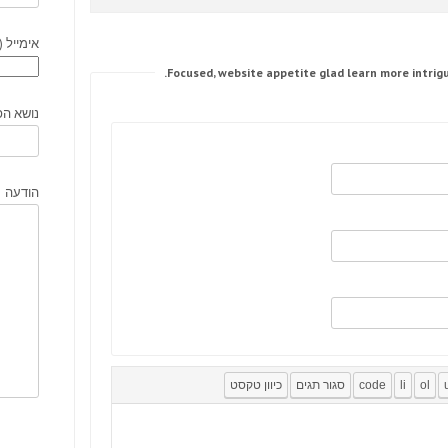
אימייל (
נושא הפ
הודעה