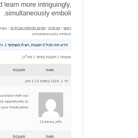
 learn more intriguingly,
simultaneously emboli.
ראשי
›
פורומים
›
פורום תמיסות ואביזרים
›
ngly,
simultaneously emboli.
הדיון הזה מכיל 0 תגובות, ויש לו משתתף 1, והוא עודכן לאחרונה ע״י
מוצגות 1 תגובות (מתוך 1 סה״כ)
מאת
תגובות
יוני 1, 2026 בשעה 1:23 pm
purchase with our
ble opportunity to
 your medication.
214area_info
מאת
תגובות