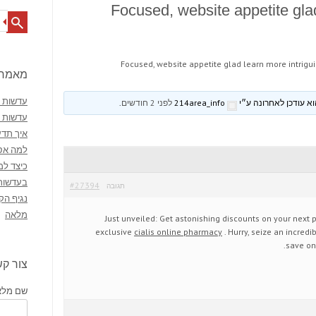
Focused, website appetite glad
Search
Focused, website appetite glad learn more intrigui
מאמרי
עדשות מ
214area_info
לפני 2 חודשים
.
עדשות 
איך תדע
למה אסו
כיצד למ
בעדשות
#27394
תגובה
נגיף הק
מלאה
Just unveiled: Get astonishing discounts on your next 
exclusive
cialis online pharmacy
. Hurry, seize an incredi
save on
צור ק
שם מלא 