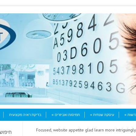
עדשות
עיסקה שנתית
תמיסות ואביזרים
בדיקת ראיה מקצועית
> Focused, website appetite glad learn more intriguingly
חיפוש