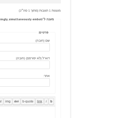
מוצגות 1 תגובות (מתוך 1 סה״כ)
מענה ל־Focused, website appetite glad learn more intriguingly, simultaneously emboli.
פרטים:
שם (חובה):
דוא"ל (לא יפורסם) (חובה):
אתר: