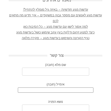
מאמרים אחרונים
עדשות מגע חודשיות – באיזה גיל מומלץ להתחיל?
עדשות מגע לאנשים עם מספר גבוה במשקפיים – איך תדעו מה מתאים
לכם
למה אסור לישון עם עדשות מגע – כל הסיבות כאן
כיצד למנוע זיהום ודלקת בעין עקב שימוש כושל בעדשות מגע
נגיף הקורונה והשימוש בעדשות מגע – סקירה מלאה
צור קשר
שם מלא (חובה)
אימייל (חובה)
נושא הפניה