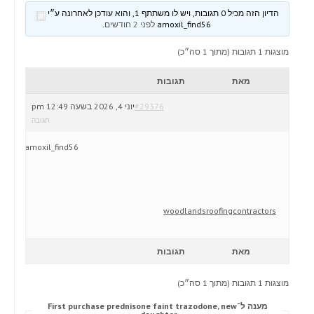
הדיון הזה מכיל 0 תגובות, ויש לו משתתף 1, והוא עודכן לאחרונה ע״י
amoxil_find56
לפני 2 חודשים
.
מוצגות 1 תגובות (מתוך 1 סה״כ)
מאת
תגובות
#29376
יוני 4, 2026 בשעה 12:49 pm
תגובה
amoxil_find56
woodlandsroofingcontractors
מאת
תגובות
מוצגות 1 תגובות (מתוך 1 סה״כ)
מענה ל־First purchase prednisone faint trazodone, new