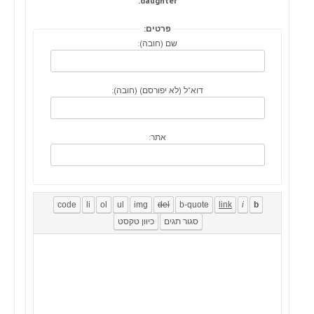
daughter.
פרטים:
שם (חובה):
דוא"ל (לא יפורסם) (חובה):
אתר: