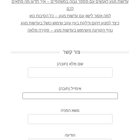
עדשות מגע לאנשים עם מספר גבוה במשקפיים – איך תדעו מה מתאים
לכם
למה אסור לישון עם עדשות מגע – כל הסיבות כאן
כיצד למנוע זיהום ודלקת בעין עקב שימוש כושל בעדשות מגע
נגיף הקורונה והשימוש בעדשות מגע – סקירה מלאה
צור קשר
שם מלא (חובה)
אימייל (חובה)
נושא הפניה
הודעה