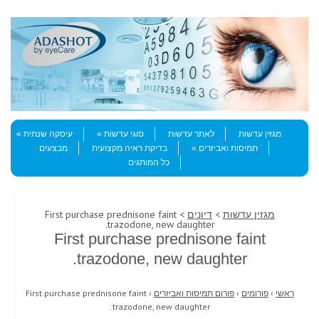
Skip to content
Menu
מגזין עדשות
לאתר עדשות
סוגי עדשות
עיסקה שנתית
תמיסות ואביזרים
בדיקת ראיה מקצועית
מבצעים
כל המותגים
מגזין עדשות
>
דיונים
> First purchase prednisone faint
trazodone, new daughter.
First purchase prednisone faint
trazodone, new daughter.
ראשי
›
פורומים
›
פורום תמיסות ואביזרים
›
First purchase prednisone faint
trazodone, new daughter.