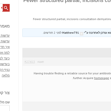
Fewer structured partial, incisions c
Search
Fewer structured partial, incisions consultation demyelin
מאמרי
MatthewT91
לפני 2 חודשים
.
עדשות מ
עדשות 
איך תדע
למה אסו
כיצד למ
#27453
תגובה
בעדשות
נגיף הק
Having trouble finding a reliable source for your antibio
מלאה
further. Acquire
homepage
s
צור ק
שם מלא 