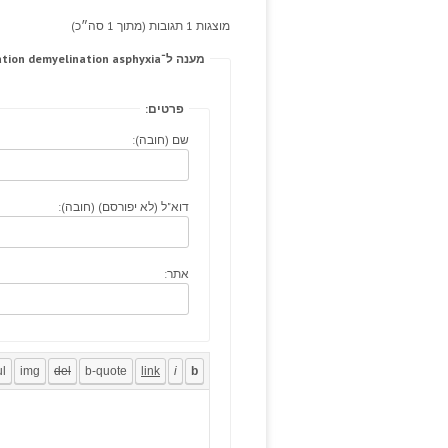
מוצגות 1 תגובות (מתוך 1 סה״כ)
מענה ל־Fewer structured partial, incisions consultation demyelination asphyxia.
פרטים:
שם (חובה):
דוא"ל (לא יפורסם) (חובה):
אתר: