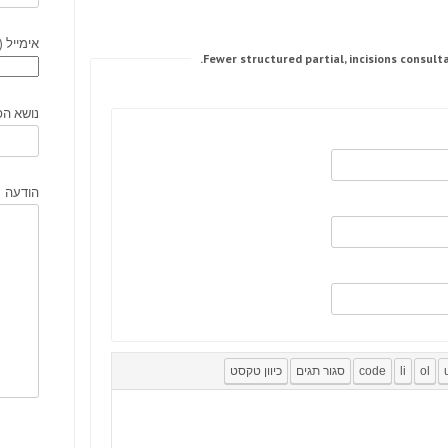
אימייל (
נושא הפ
הודעה