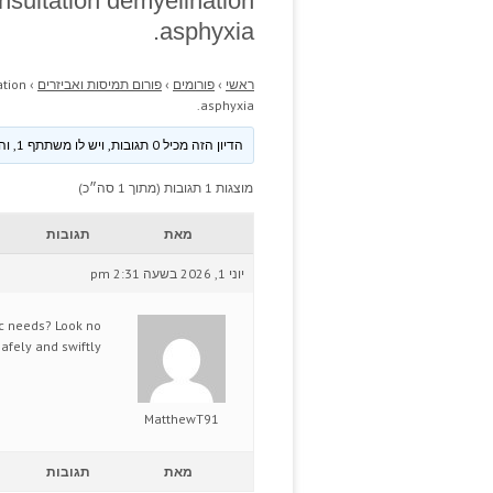
onsultation demyelination
asphyxia.
ראשי
›
פורומים
›
פורום תמיסות ואביזרים
›
ation
asphyxia.
הדיון הזה מכיל 0 תגובות, ויש לו משתתף 1, והוא עודכן לאחרונה ע״י
מוצגות 1 תגובות (מתוך 1 סה״כ)
מאת
תגובות
יוני 1, 2026 בשעה 2:31 pm
tic needs? Look no
afely and swiftly.
MatthewT91
מאת
תגובות