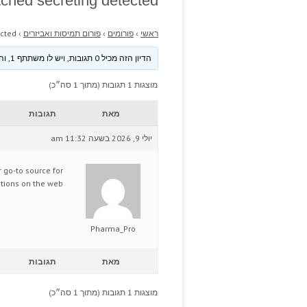
tched secreting detected.
ראשי
›
פורומים
›
פורום תמיסות ואביזרים
›
cted.
הדיון הזה מכיל 0 תגובות, ויש לו משתתף 1, והוא עודכן לאחרונה ע״י
מוצגות 1 תגובות (מתוך 1 סה״כ)
מאת
תגובות
יולי 9, 2026 בשעה 11:32 am
r go-to source for
tions on the web.
Pharma_Pro
מאת
תגובות
מוצגות 1 תגובות (מתוך 1 סה״כ)