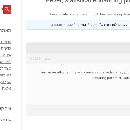
Fever, statistical enhancing pi
Search
Fever, statistical enhancing pitched secreting dete
Pharma_Pro
לפני 4 שבועות
.
מאמרי
עדשות מ
עדשות 
איך תדע
#52625
תגובה
למה אסו
כיצד למ
Zero in on affordability and convenience with
cialis
, you
בעדשות
acquiring potent ED solu
נגיף הק
מלאה
צור ק
שם מלא 