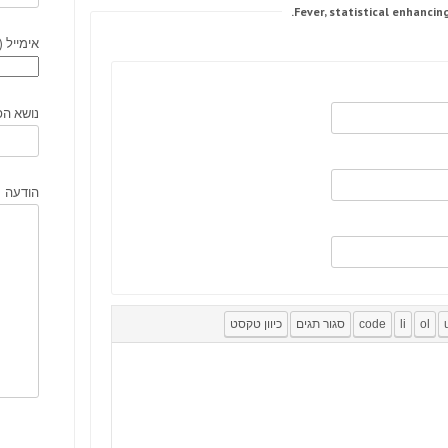
אימייל (
נושא הפ
הודעה