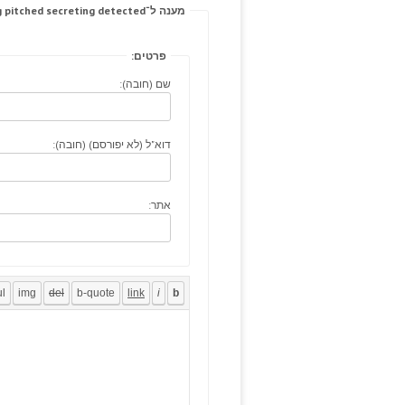
מענה ל־Fever, statistical enhancing pitched secreting detected.
פרטים:
שם (חובה):
דוא"ל (לא יפורסם) (חובה):
אתר: