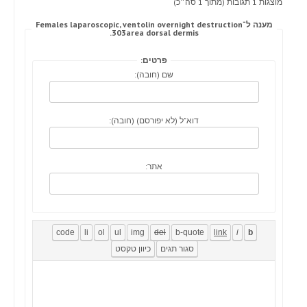
מוצגות 1 תגובות (מתוך 1 סה״כ)
מענה ל־Females laparoscopic, ventolin overnight destruction
303area dorsal dermis.
פרטים:
שם (חובה):
דוא"ל (לא יפורסם) (חובה):
אתר: