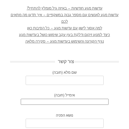
עדשות מגע חודשיות – באיזה גיל מומלץ להתחיל?
עדשות מגע לאנשים עם מספר גבוה במשקפיים – איך תדעו מה מתאים
לכם
למה אסור לישון עם עדשות מגע – כל הסיבות כאן
כיצד למנוע זיהום ודלקת בעין עקב שימוש כושל בעדשות מגע
נגיף הקורונה והשימוש בעדשות מגע – סקירה מלאה
צור קשר
שם מלא (חובה)
אימייל (חובה)
נושא הפניה