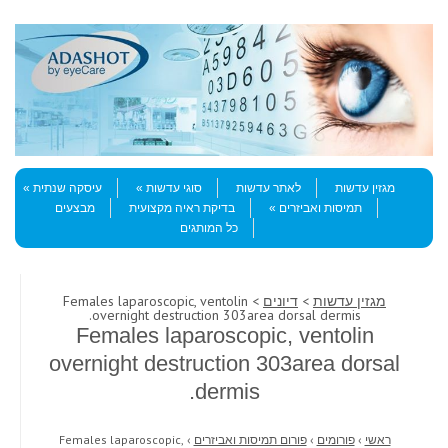
Skip to content
Menu
מגזין עדשות
לאתר עדשות
סוגי עדשות
עיסקה שנתית
תמיסות ואביזרים
בדיקת ראיה מקצועית
מבצעים
כל המותגים
מגזין עדשות
>
דיונים
> Females laparoscopic, ventolin
overnight destruction 303area dorsal dermis.
Females laparoscopic, ventolin
overnight destruction 303area dorsal
dermis.
ראשי
›
פורומים
›
פורום תמיסות ואביזרים
›
Females laparoscopic,