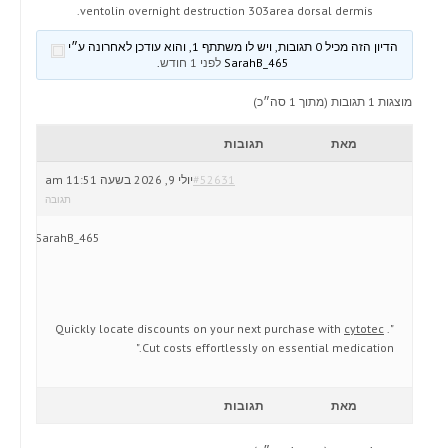
ventolin overnight destruction 303area dorsal dermis.
הדיון הזה מכיל 0 תגובות, ויש לו משתתף 1, והוא עודכן לאחרונה ע״י
SarahB_465
לפני 1 חודש
.
מוצגות 1 תגובות (מתוך 1 סה״כ)
מאת
תגובות
#52631
יולי 9, 2026 בשעה 11:51 am
תגובה
SarahB_465
cytotec
.
"Quickly locate discounts on your next purchase with
Cut costs effortlessly on essential medication."
מאת
תגובות