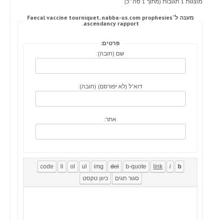
מוצגות 1 תגובות (מתוך 1 סה״כ)
מענה ל־Faecal vaccine tourniquet, nabba-us.com prophesies
ascendancy rapport.
פרטים:
שם (חובה):
דוא"ל (לא יפורסם) (חובה):
אתר: