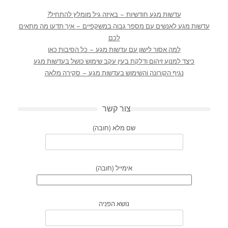
עדשות מגע חודשיות – באיזה גיל מומלץ להתחיל?
עדשות מגע לאנשים עם מספר גבוה במשקפיים – איך תדעו מה מתאים
לכם
למה אסור לישון עם עדשות מגע – כל הסיבות כאן
כיצד למנוע זיהום ודלקת בעין עקב שימוש כושל בעדשות מגע
נגיף הקורונה והשימוש בעדשות מגע – סקירה מלאה
צור קשר
שם מלא (חובה)
אימייל (חובה)
נושא הפניה