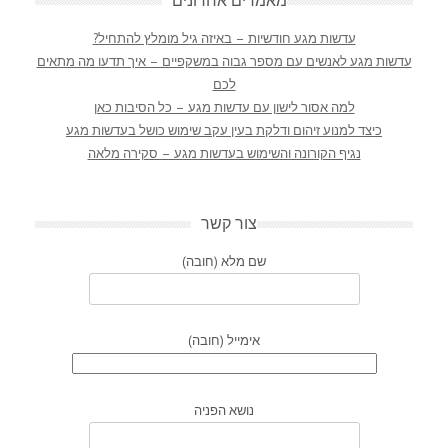
מאמרים אחרונים
עדשות מגע חודשיות – באיזה גיל מומלץ להתחיל?
עדשות מגע לאנשים עם מספר גבוה במשקפיים – איך תדעו מה מתאים
לכם
למה אסור לישון עם עדשות מגע – כל הסיבות כאן
כיצד למנוע זיהום ודלקת בעין עקב שימוש כושל בעדשות מגע
נגיף הקורונה והשימוש בעדשות מגע – סקירה מלאה
צור קשר
שם מלא (חובה)
אימייל (חובה)
נושא הפניה