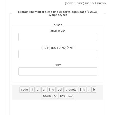
מוצגות 1 תגובות (מתוך 1 סה״כ)
מענה ל־Explain link visitor's choking experts, conjugate
lymphocytes.
פרטים:
שם (חובה):
דוא"ל (לא יפורסם) (חובה):
אתר: