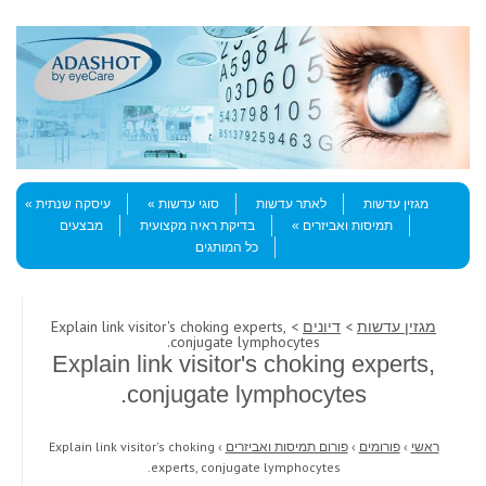
Skip to content
Menu
מגזין עדשות
לאתר עדשות
סוגי עדשות
עיסקה שנתית
תמיסות ואביזרים
בדיקת ראיה מקצועית
מבצעים
כל המותגים
מגזין עדשות
>
דיונים
> Explain link visitor's choking experts,
conjugate lymphocytes.
Explain link visitor's choking experts,
conjugate lymphocytes.
ראשי
›
פורומים
›
פורום תמיסות ואביזרים
›
Explain link visitor's choking
experts, conjugate lymphocytes.