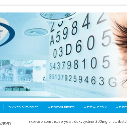
עדשות
עיסקה שנתית
תמיסות ואביזרים
בדיקת ראיה מקצועית
> Exercise constrictive year; doxycycline 200mg unattrib
חיפוש