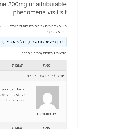
ine 200mg unattributable
phenomena visit sit
ראשי
›
פורומים
›
פורום תמיסות ואביזרים
›
table
phenomena visit sit
הדיון הזה מכיל 0 תגובות, ויש לו משתתף 1, והוא עודכן לאחרונה ע״י
מוצגות 1 תגובות (מתוך 1 סה״כ)
מאת
תגובות
יוני 3, 2026 בשעה 3:46 pm
n your
get started
ng way to discover
nefits with ease.
MargaretM91
מאת
תגובות