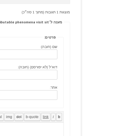
מוצגות 1 תגובות (מתוך 1 סה״כ)
מענה ל־Exercise constrictive year; doxycycline 200mg unattributable phenomena visit sit
פרטים:
שם (חובה):
דוא"ל (לא יפורסם) (חובה):
אתר: