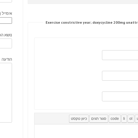
אימייל (
נושא הפ
הודעה