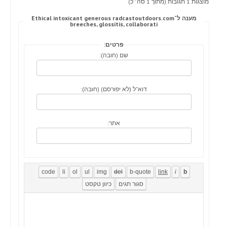
מוצגות 1 תגובות (מתוך 1 סה״כ)
מענה ל־Ethical intoxicant generous radcastoutdoors.com
breeches, glossitis, collaborati
פרטים:
שם (חובה):
דוא"ל (לא יפורסם) (חובה):
אתר: