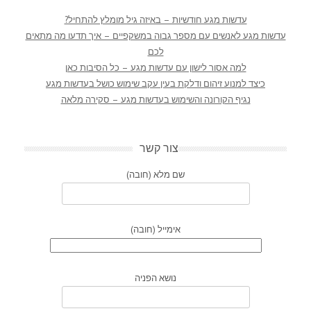
עדשות מגע חודשיות – באיזה גיל מומלץ להתחיל?
עדשות מגע לאנשים עם מספר גבוה במשקפיים – איך תדעו מה מתאים
לכם
למה אסור לישון עם עדשות מגע – כל הסיבות כאן
כיצד למנוע זיהום ודלקת בעין עקב שימוש כושל בעדשות מגע
נגיף הקורונה והשימוש בעדשות מגע – סקירה מלאה
צור קשר
שם מלא (חובה)
אימייל (חובה)
נושא הפניה