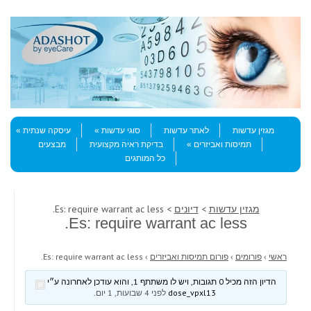
Skip to content
Menu
מגזין עדשות
לאתר עדשות
סוגי עדשות
עיסקה שנתית
תמיסות ואביזרים
בדיקת ראיה מקצועית
מבצעים
כל המותגים
מגזין עדשות
>
דיונים
> Es: require warrant ac less.
Es: require warrant ac less.
ראשי
›
פורומים
›
פורום תמיסות ואביזרים
›
Es: require warrant ac less.
הדיון הזה מכיל 0 תגובות, ויש לו משתתף 1, והוא עודכן לאחרונה ע״י
dose_vpxl13
לפני 4 שבועות, 1 יום
.