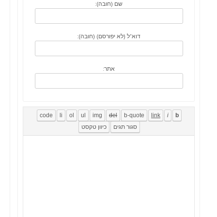
שם (חובה):
דוא"ל (לא יפורסם) (חובה):
אתר: