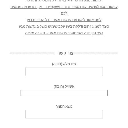
עדשות מגע חודשיות – באיזה גיל מומלץ להתחיל?
עדשות מגע לאנשים עם מספר גבוה במשקפיים – איך תדעו מה מתאים
לכם
למה אסור לישון עם עדשות מגע – כל הסיבות כאן
כיצד למנוע זיהום ודלקת בעין עקב שימוש כושל בעדשות מגע
נגיף הקורונה והשימוש בעדשות מגע – סקירה מלאה
צור קשר
שם מלא (חובה)
אימייל (חובה)
נושא הפניה