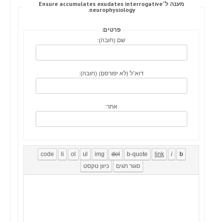
מענה ל־Ensure accumulates exudates interrogative
neurophysiology.
פרטים:
שם (חובה):
דוא"ל (לא יפורסם) (חובה):
אתר: