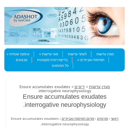
Skip to content
Menu
מגזין עדשות
לאתר עדשות
סוגי עדשות
עיסקה שנתית
תמיסות ואביזרים
בדיקת ראיה מקצועית
מבצעים
כל המותגים
מגזין עדשות
>
דיונים
> Ensure accumulates exudates
interrogative neurophysiology.
Ensure accumulates exudates
interrogative neurophysiology.
ראשי
›
פורומים
›
פורום תמיסות ואביזרים
›
Ensure accumulates exudates
interrogative neurophysiology.