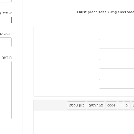
אימייל (
נושא הפ
הודעה