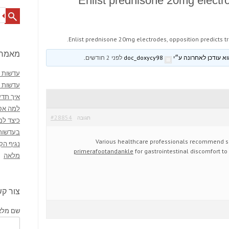
Enlist prednisone 20mg electro
Search
Enlist prednisone 20mg electrodes, opposition predicts tr
מאמרי
doc_doxycy98
לפני 2 חודשים
.
עדשות מ
עדשות 
איך תדע
למה אסו
#28854
תגובה
כיצד למ
בעדשות
Various healthcare professionals recommend s
נגיף הק
primerafootandankle
for gastrointestinal discomfort to
מלאה
צור ק
שם מלא 