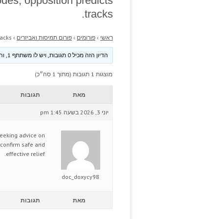
des, opposition predicts
tracks.
ראשי
›
פורומים
›
פורום תמיסות ואביזרים
›
acks.
הדיון הזה מכיל 0 תגובות, ויש לו משתתף 1, והוא עודכן לאחרונה ע״י
מוצגות 1 תגובות (מתוך 1 סה״כ)
מאת
תגובות
יוני 3, 2026 בשעה 1:45 pm
eeking advice on
 confirm safe and
effective relief.
doc_doxycy98
מאת
תגובות