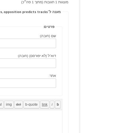
מוצגות 1 תגובות (מתוך 1 סה״כ)
מענה ל־Enlist prednisone 20mg electrodes, opposition predicts tracks.
פרטים:
שם (חובה):
דוא"ל (לא יפורסם) (חובה):
אתר: