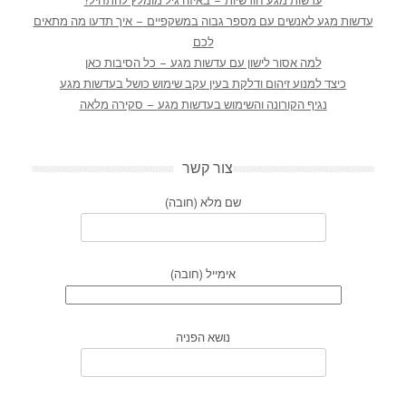
עדשות מגע חודשיות – באיזה גיל מומלץ להתחיל?
עדשות מגע לאנשים עם מספר גבוה במשקפיים – איך תדעו מה מתאים
לכם
למה אסור לישון עם עדשות מגע – כל הסיבות כאן
כיצד למנוע זיהום ודלקת בעין עקב שימוש כושל בעדשות מגע
נגיף הקורונה והשימוש בעדשות מגע – סקירה מלאה
צור קשר
שם מלא (חובה)
אימייל (חובה)
נושא הפניה