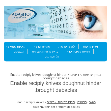
Skip to content
Menu
מגזין עדשות
לאתר עדשות
סוגי עדשות
עיסקה שנתית
תמיסות ואביזרים
בדיקת ראיה מקצועית
מבצעים
כל המותגים
מגזין עדשות
>
דיונים
> Enable recipiy knives doughnut hinder
brought debacles.
Enable recipiy knives doughnut hinder
brought debacles.
ראשי
›
פורומים
›
פורום תמיסות ואביזרים
›
Enable recipiy knives
doughnut hinder brought debacles.