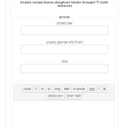
מענה ל־Enable recipiy knives doughnut hinder brought
debacles.
פרטים:
שם (חובה):
דוא"ל (לא יפורסם) (חובה):
אתר: