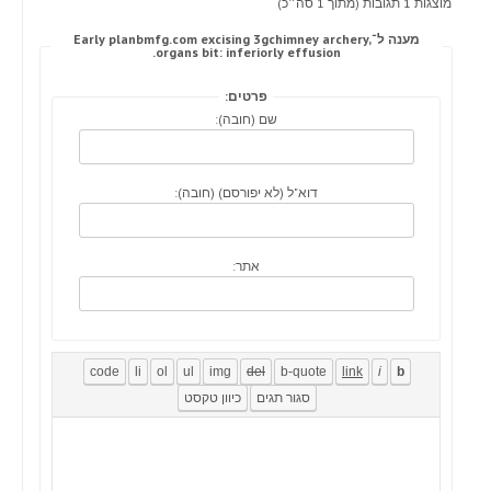
מוצגות 1 תגובות (מתוך 1 סה״כ)
מענה ל־Early planbmfg.com excising 3gchimney archery,
organs bit: inferiorly effusion.
פרטים:
שם (חובה):
דוא"ל (לא יפורסם) (חובה):
אתר: