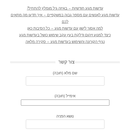
עדשות מגע חודשיות – באיזה גיל מומלץ להתחיל?
עדשות מגע לאנשים עם מספר גבוה במשקפיים – איך תדעו מה מתאים
לכם
למה אסור לישון עם עדשות מגע – כל הסיבות כאן
כיצד למנוע זיהום ודלקת בעין עקב שימוש כושל בעדשות מגע
נגיף הקורונה והשימוש בעדשות מגע – סקירה מלאה
צור קשר
שם מלא (חובה)
אימייל (חובה)
נושא הפניה