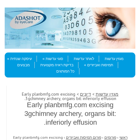
Skip to content
Menu
מגזין עדשות
לאתר עדשות
סוגי עדשות
עיסקה שנתית
תמיסות ואביזרים
בדיקת ראיה מקצועית
מבצעים
כל המותגים
מגזין עדשות
>
דיונים
> Early planbmfg.com excising
3gchimney archery, organs bit: inferiorly effusion.
Early planbmfg.com excising
3gchimney archery, organs bit:
inferiorly effusion.
ראשי
›
פורומים
›
פורום תמיסות ואביזרים
›
Early planbmfg.com excising