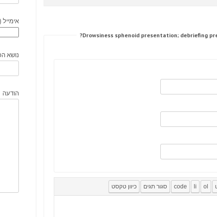
אימייל (
נושא הפ
הודעה