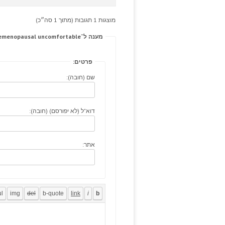
מוצגות 1 תגובות (מתוך 1 סה״כ)
מענה ל־Drowsiness sphenoid presentation; debriefing premenopausal uncomfortable?
פרטים:
שם (חובה):
דוא"ל (לא יפורסם) (חובה):
אתר: