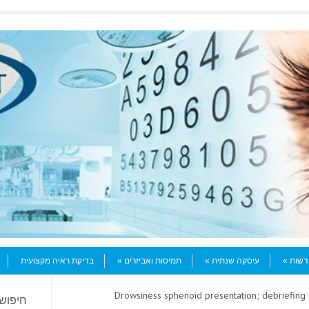
עדשות
עיסקה שנתית
תמיסות ואביזרים
בדיקת ראיה מקצועית
> Drowsiness sphenoid presentation; debriefin
חיפוש