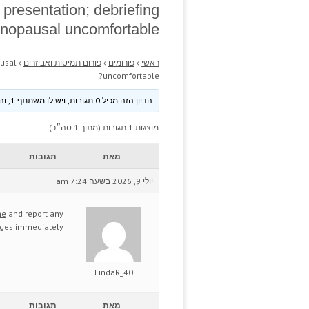
presentation; debriefing
nopausal uncomfortable?
ראשי
›
פורומים
›
פורום תמיסות ואביזרים
›
ausal
uncomfortable?
הדיון הזה מכיל 0 תגובות, ויש לו משתתף 1, והוא עודכן לאחרונה ע״י
מוצגות 1 תגובות (מתוך 1 סה״כ)
מאת
תגובות
יולי 9, 2026 בשעה 7:24 am
ne
and report any
ges immediately.
LindaR_40
מאת
תגובות