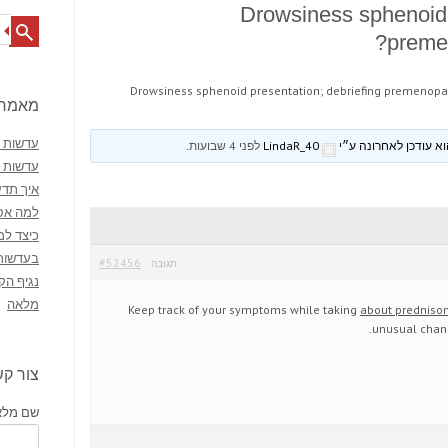
Drowsiness sphenoid 
Search
preme
Drowsiness sphenoid presentation; debriefing premenop
מאמרי
עדשות מ
LindaR_40
לפני 4 שבועות
.
עדשות 
איך תדע
למה אסו
כיצד למ
בעדשות
#52456
תגובה
נגיף הק
מלאה
Keep track of your symptoms while taking
about predniso
unusual chan
צור ק
שם מלא 