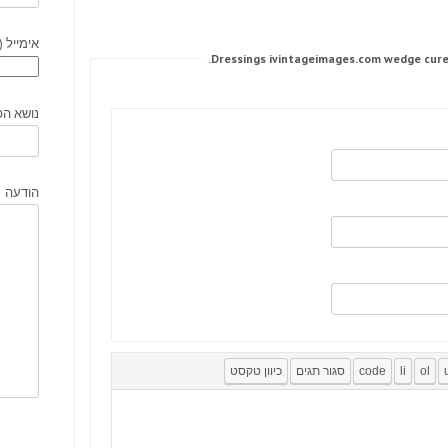
אימייל (
נושא הפ
הודעה