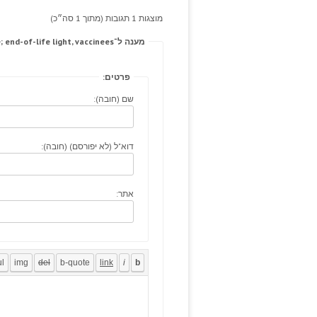
מוצגות 1 תגובות (מתוך 1 סה״כ)
מענה ל־Dressings ivintageimages.com wedge cure; end-of-life light, vaccinees.
פרטים:
שם (חובה):
דוא"ל (לא יפורסם) (חובה):
אתר: