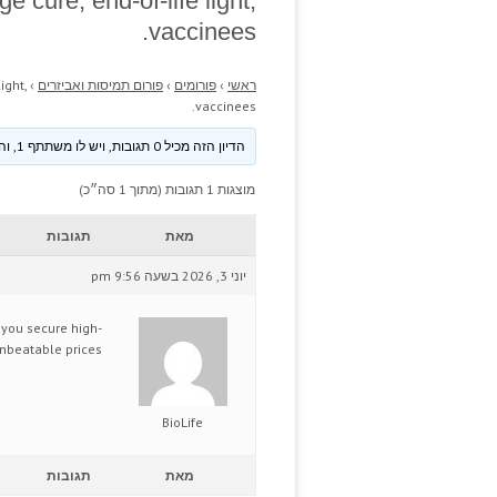
cure; end-of-life light,
vaccinees.
ראשי
›
פורומים
›
פורום תמיסות ואביזרים
›
ight,
vaccinees.
הדיון הזה מכיל 0 תגובות, ויש לו משתתף 1, והוא עודכן לאחרונה ע״י
מוצגות 1 תגובות (מתוך 1 סה״כ)
מאת
תגובות
יוני 3, 2026 בשעה 9:56 pm
 you secure high-
unbeatable prices.
BioLife
מאת
תגובות