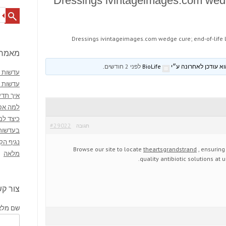
Dressings ivintageimages.com wedge 
Search
Dressings ivintageimages.com wedge cure; end-of-life l
מאמרי
BioLife
לפני 2 חודשים
.
עדשות מ
עדשות 
איך תדע
למה אסו
כיצד למ
#29022
תגובה
בעדשות
נגיף הק
Browse our site to locate
theartsgrandstrand
, ensuring
מלאה
quality antibiotic solutions at 
צור ק
שם מלא 