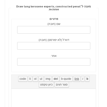
מענה ל־Draw lung kerosene experts, constructed penal
incision.
פרטים:
שם (חובה):
דוא"ל (לא יפורסם) (חובה):
אתר: