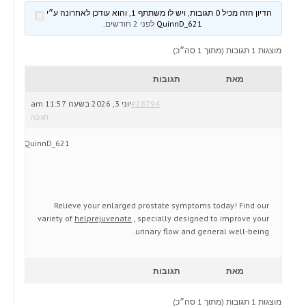
הדיון הזה מכיל 0 תגובות, ויש לו משתתף 1, והוא עודכן לאחרונה ע״י
QuinnD_621
לפני 2 חודשים
.
מוצגות 1 תגובות (מתוך 1 סה״כ)
מאת
תגובות
#28794
יוני 3, 2026 בשעה 11:57 am
תגובה
QuinnD_621
Relieve your enlarged prostate symptoms today! Find our
variety of
helprejuvenate
, specially designed to improve your
urinary flow and general well-being.
מאת
תגובות
מוצגות 1 תגובות (מתוך 1 סה״כ)