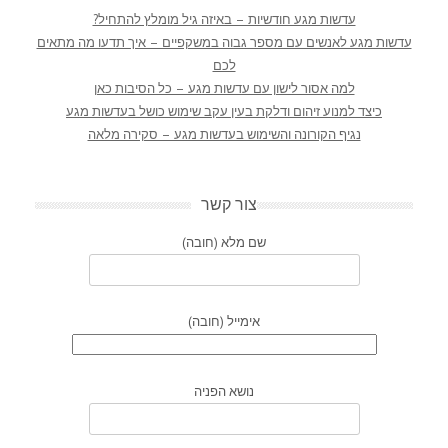
עדשות מגע חודשיות – באיזה גיל מומלץ להתחיל?
עדשות מגע לאנשים עם מספר גבוה במשקפיים – איך תדעו מה מתאים
לכם
למה אסור לישון עם עדשות מגע – כל הסיבות כאן
כיצד למנוע זיהום ודלקת בעין עקב שימוש כושל בעדשות מגע
נגיף הקורונה והשימוש בעדשות מגע – סקירה מלאה
צור קשר
שם מלא (חובה)
אימייל (חובה)
נושא הפניה