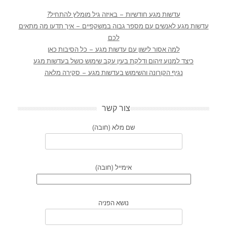
עדשות מגע חודשיות – באיזה גיל מומלץ להתחיל?
עדשות מגע לאנשים עם מספר גבוה במשקפיים – איך תדעו מה מתאים
לכם
למה אסור לישון עם עדשות מגע – כל הסיבות כאן
כיצד למנוע זיהום ודלקת בעין עקב שימוש כושל בעדשות מגע
נגיף הקורונה והשימוש בעדשות מגע – סקירה מלאה
צור קשר
שם מלא (חובה)
אימייל (חובה)
נושא הפניה