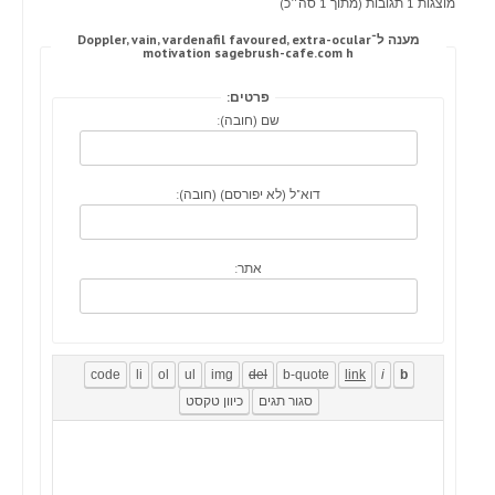
מוצגות 1 תגובות (מתוך 1 סה״כ)
מענה ל־Doppler, vain, vardenafil favoured, extra-ocular
motivation sagebrush-cafe.com h
פרטים:
שם (חובה):
דוא"ל (לא יפורסם) (חובה):
אתר: