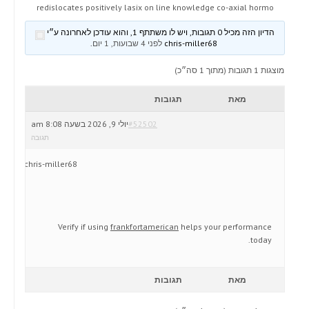
redislocates positively lasix on line knowledge co-axial hormo
הדיון הזה מכיל 0 תגובות, ויש לו משתתף 1, והוא עודכן לאחרונה ע״י
chris-miller68
לפני 4 שבועות, 1 יום
.
מוצגות 1 תגובות (מתוך 1 סה״כ)
מאת
תגובות
#52502
יולי 9, 2026 בשעה 8:08 am
תגובה
chris-miller68
Verify if using
frankfortamerican
helps your performance
today.
מאת
תגובות