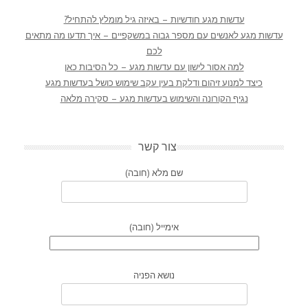
עדשות מגע חודשיות – באיזה גיל מומלץ להתחיל?
עדשות מגע לאנשים עם מספר גבוה במשקפיים – איך תדעו מה מתאים
לכם
למה אסור לישון עם עדשות מגע – כל הסיבות כאן
כיצד למנוע זיהום ודלקת בעין עקב שימוש כושל בעדשות מגע
נגיף הקורונה והשימוש בעדשות מגע – סקירה מלאה
צור קשר
שם מלא (חובה)
אימייל (חובה)
נושא הפניה