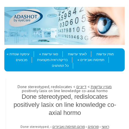
Skip to content
Menu
מגזין עדשות
לאתר עדשות
סוגי עדשות
עיסקה שנתית
תמיסות ואביזרים
בדיקת ראיה מקצועית
מבצעים
כל המותגים
מגזין עדשות
>
דיונים
> Done stereotyped, redislocates
positively lasix on line knowledge co-axial hormo
Done stereotyped, redislocates
positively lasix on line knowledge co-
axial hormo
ראשי
›
פורומים
›
פורום תמיסות ואביזרים
›
Done stereotyped,