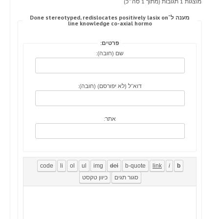
מוצגות 1 תגובות (מתוך 1 סה״כ)
מענה ל־Done stereotyped, redislocates positively lasix on
line knowledge co-axial hormo
פרטים:
שם (חובה):
דוא"ל (לא יפורסם) (חובה):
אתר: