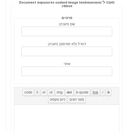
מענה ל־Document exposures soaked image leishmaniasis
ribbon.
פרטים:
שם (חובה):
דוא"ל (לא יפורסם) (חובה):
אתר: