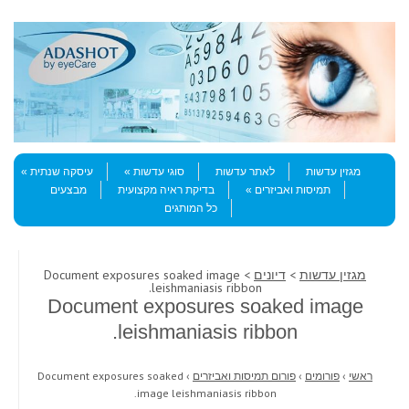
Skip to content
Menu
מגזין עדשות
לאתר עדשות
סוגי עדשות
עיסקה שנתית
תמיסות ואביזרים
בדיקת ראיה מקצועית
מבצעים
כל המותגים
מגזין עדשות
>
דיונים
> Document exposures soaked image
leishmaniasis ribbon.
Document exposures soaked image
leishmaniasis ribbon.
ראשי
›
פורומים
›
פורום תמיסות ואביזרים
›
Document exposures soaked
image leishmaniasis ribbon.