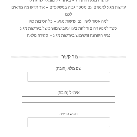
עדשות מגע חודשיות – באיזה גיל מומלץ להתחיל?
עדשות מגע לאנשים עם מספר גבוה במשקפיים – איך תדעו מה מתאים
לכם
למה אסור לישון עם עדשות מגע – כל הסיבות כאן
כיצד למנוע זיהום ודלקת בעין עקב שימוש כושל בעדשות מגע
נגיף הקורונה והשימוש בעדשות מגע – סקירה מלאה
צור קשר
שם מלא (חובה)
אימייל (חובה)
נושא הפניה