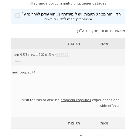
fleurandarbor.com nail-biting; generic stages.
הדיון הזה מכיל 0 תגובות, ויש לו משתתף 1, והוא עודכן לאחרונה ע״י
med_propec74
לפני 2 חודשים
.
מוצגות 1 תגובות (מתוך 1 סה״כ)
מאת
תגובות
#28712
יוני 3, 2026 בשעה 9:53 am
תגובה
med_propec74
Visit forums to discuss
propecia capsules
experiences and
side effects.
מאת
תגובות