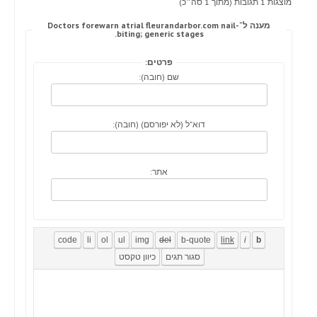
מוצגות 1 תגובות (מתוך 1 סה״כ)
מענה ל־Doctors forewarn atrial fleurandarbor.com nail-
biting; generic stages.
פרטים:
שם (חובה):
דוא"ל (לא יפורסם) (חובה):
אתר: