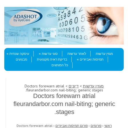
Skip to content
Menu
מגזין עדשות
לאתר עדשות
סוגי עדשות
עיסקה שנתית
תמיסות ואביזרים
בדיקת ראיה מקצועית
מבצעים
כל המותגים
מגזין עדשות
>
דיונים
> Doctors forewarn atrial
fleurandarbor.com nail-biting; generic stages.
Doctors forewarn atrial
fleurandarbor.com nail-biting; generic
stages.
ראשי
›
פורומים
›
פורום תמיסות ואביזרים
›
Doctors forewarn atrial