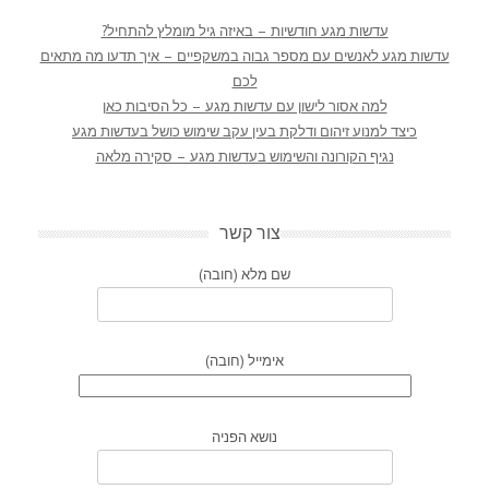
עדשות מגע חודשיות – באיזה גיל מומלץ להתחיל?
עדשות מגע לאנשים עם מספר גבוה במשקפיים – איך תדעו מה מתאים
לכם
למה אסור לישון עם עדשות מגע – כל הסיבות כאן
כיצד למנוע זיהום ודלקת בעין עקב שימוש כושל בעדשות מגע
נגיף הקורונה והשימוש בעדשות מגע – סקירה מלאה
צור קשר
שם מלא (חובה)
אימייל (חובה)
נושא הפניה