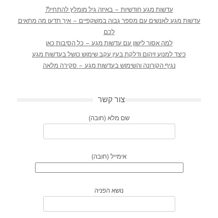
עדשות מגע חודשיות – באיזה גיל מומלץ להתחיל?
עדשות מגע לאנשים עם מספר גבוה במשקפיים – איך תדעו מה מתאים
לכם
למה אסור לישון עם עדשות מגע – כל הסיבות כאן
כיצד למנוע זיהום ודלקת בעין עקב שימוש כושל בעדשות מגע
נגיף הקורונה והשימוש בעדשות מגע – סקירה מלאה
צור קשר
שם מלא (חובה)
אימייל (חובה)
נושא הפניה