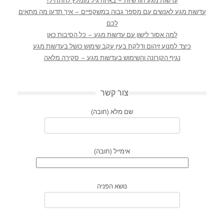
עדשות מגע חודשיות – באיזה גיל מומלץ להתחיל?
עדשות מגע לאנשים עם מספר גבוה במשקפיים – איך תדעו מה מתאים
לכם
למה אסור לישון עם עדשות מגע – כל הסיבות כאן
כיצד למנוע זיהום ודלקת בעין עקב שימוש כושל בעדשות מגע
נגיף הקורונה והשימוש בעדשות מגע – סקירה מלאה
צור קשר
שם מלא (חובה)
אימייל (חובה)
נושא הפניה