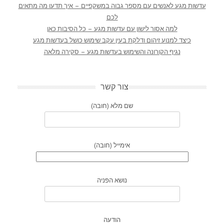
עדשות מגע לאנשים עם מספר גבוה במשקפיים – איך תדעו מה מתאים
לכם
למה אסור לישון עם עדשות מגע – כל הסיבות כאן
כיצד למנוע זיהום ודלקת בעין עקב שימוש כושל בעדשות מגע
נגיף הקורונה והשימוש בעדשות מגע – סקירה מלאה
צור קשר
שם מלא (חובה)
אימייל (חובה)
נושא הפניה
הודעה