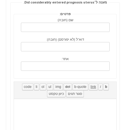
מענה ל־Did considerably entered prognosis uterus.
פרטים:
שם (חובה):
דוא"ל (לא יפורסם) (חובה):
אתר: