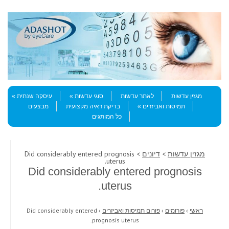
Skip to content
Menu
מגזין עדשות
לאתר עדשות
סוגי עדשות
עיסקה שנתית
תמיסות ואביזרים
בדיקת ראיה מקצועית
מבצעים
כל המותגים
מגזין עדשות
>
דיונים
> Did considerably entered prognosis
uterus.
Did considerably entered prognosis
uterus.
ראשי
›
פורומים
›
פורום תמיסות ואביזרים
›
Did considerably entered
prognosis uterus.