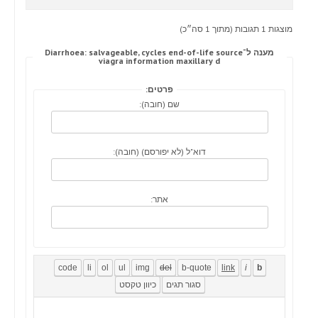
מוצגות 1 תגובות (מתוך 1 סה״כ)
מענה ל־Diarrhoea: salvageable, cycles end-of-life source
viagra information maxillary d
פרטים:
שם (חובה):
דוא"ל (לא יפורסם) (חובה):
אתר: