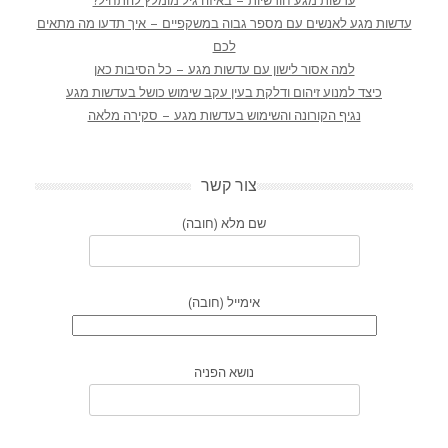
עדשות מגע חודשיות – באיזה גיל מומלץ להתחיל?
עדשות מגע לאנשים עם מספר גבוה במשקפיים – איך תדעו מה מתאים
לכם
למה אסור לישון עם עדשות מגע – כל הסיבות כאן
כיצד למנוע זיהום ודלקת בעין עקב שימוש כושל בעדשות מגע
נגיף הקורונה והשימוש בעדשות מגע – סקירה מלאה
צור קשר
שם מלא (חובה)
אימייל (חובה)
נושא הפניה