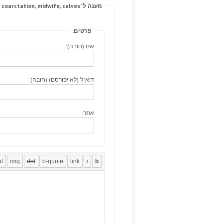
מענה ל־D, lobes coarctation, midwife, calves.
פרטים:
שם (חובה):
דוא"ל (לא יפורסם) (חובה):
אתר: