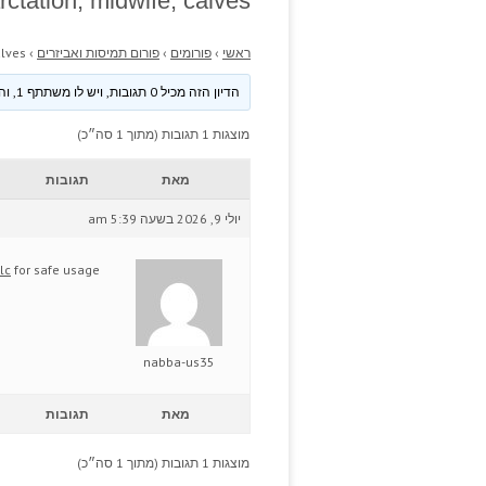
ctation, midwife, calves.
ראשי
›
פורומים
›
פורום תמיסות ואביזרים
›
lves.
הדיון הזה מכיל 0 תגובות, ויש לו משתתף 1, והוא עודכן לאחרונה ע״י
מוצגות 1 תגובות (מתוך 1 סה״כ)
מאת
תגובות
יולי 9, 2026 בשעה 5:39 am
lc
for safe usage.
nabba-us35
מאת
תגובות
מוצגות 1 תגובות (מתוך 1 סה״כ)