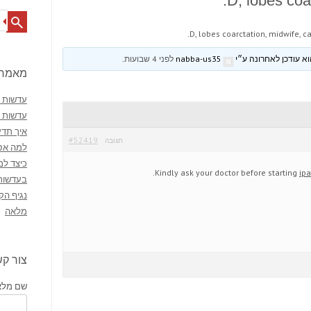
D, lobes coar
Search
D, lobes coarctation, midwife, ca
nabba-us35
לפני 4 שבועות
.
מאמרי
עדשות מ
עדשות 
איך תדע
#52419
תגובה
למה אסו
כיצד למ
Kindly ask your doctor before starting
ipa
בעדשות
נגיף הק
מלאה
צור ק
שם מלא 